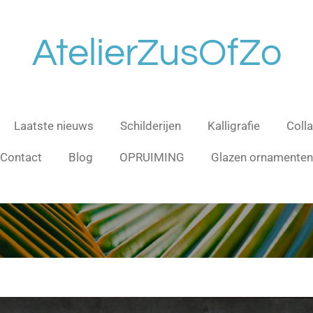
AtelierZusOfZo
Laatste nieuws
Schilderijen
Kalligrafie
Coll
Contact
Blog
OPRUIMING
Glazen ornamenten