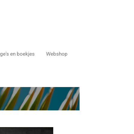
age's en boekjes
Webshop