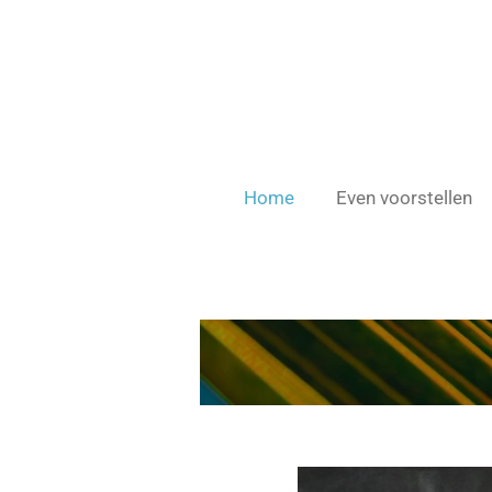
Ga
direct
naar
de
hoofdinhoud
Home
Even voorstellen