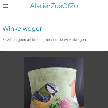
AtelierZusOfZo
Ga
direct
naar
de
Winkelwagen
hoofdinhoud
Er zitten geen artikelen (meer) in de winkelwagen.