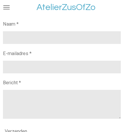
AtelierZusOfZo
Ga
direct
naar
Naam *
de
hoofdinhoud
E-mailadres *
Bericht *
Verzenden