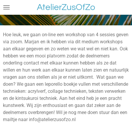
AtelierZusOfZo
Ga
direct
naar
de
Hoe leuk, we gaan on-line een workshop van 4 sessies geven
hoofdinhoud
via zoom. Marjan en ik hebben via dit medium workshops
aan elkaar gegeven en zo weten we wat wel en niet kan. Ook
hebben we een mooi platvorm zodat de deelnemers
onderling contact met elkaar kunnen hebben als ze dat
willen en hun werk aan elkaar kunnen laten zien en natuurlijk
vragen aan ons stellen als je er niet uitkomt. Wat gaan we
doen? We gaan een leporello boekje vullen met verschillende
technieken: acrylverf, collage technieken, teksten verwerken
en de kintsukuroi techniek. Aan het eind heb je een pracht
kunstwerk. Wij zijn enthousiast en gaan dat zeker aan de
deelnemers overbrengen! Wil je nog mee doen stuur dan een
mailtje naar info@atelierzusofzo.nl